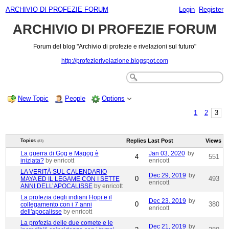
ARCHIVIO DI PROFEZIE FORUM
Login
Register
ARCHIVIO DI PROFEZIE FORUM
Forum del blog "Archivio di profezie e rivelazioni sul futuro"
http://profezierivelazione.blogspot.com
New Topic
People
Options
1
2
3
Replies
Last Post
Views
Topics
(83)
La guerra di Gog e Magog è
Jan 03, 2020
by
4
551
iniziata?
by enricott
enricott
LA VERITÀ SUL CALENDARIO
Dec 29, 2019
by
0
493
MAYA ED IL LEGAME CON I SETTE
enricott
ANNI DELL’APOCALISSE
by enricott
La profezia degli indiani Hopi e il
Dec 23, 2019
by
0
380
collegamento con i 7 anni
enricott
dell'apocalisse
by enricott
La profezia delle due comete e le
Dec 21, 2019
by