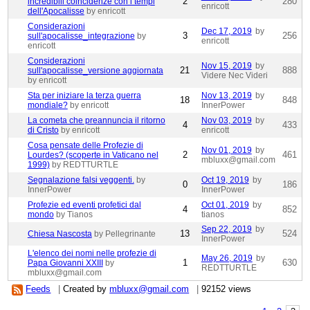
2
280
incredibili coincidenze con i tempi
enricott
dell'Apocalisse
by enricott
Considerazioni
Dec 17, 2019
by
3
256
sull'apocalisse_integrazione
by
enricott
enricott
Considerazioni
Nov 15, 2019
by
21
888
sull'apocalisse_versione aggiornata
Videre Nec Videri
by enricott
Sta per iniziare la terza guerra
Nov 13, 2019
by
18
848
mondiale?
by enricott
InnerPower
La cometa che preannuncia il ritorno
Nov 03, 2019
by
4
433
di Cristo
by enricott
enricott
Cosa pensate delle Profezie di
Nov 01, 2019
by
2
461
Lourdes? (scoperte in Vaticano nel
mbluxx@gmail.com
1999)
by REDTTURTLE
Segnalazione falsi veggenti.
by
Oct 19, 2019
by
0
186
InnerPower
InnerPower
Profezie ed eventi profetici dal
Oct 01, 2019
by
4
852
mondo
by Tianos
tianos
Sep 22, 2019
by
13
524
Chiesa Nascosta
by Pellegrinante
InnerPower
L'elenco dei nomi nelle profezie di
May 26, 2019
by
1
630
Papa Giovanni XXIII
by
REDTTURTLE
mbluxx@gmail.com
Feeds
|
Created by
mbluxx@gmail.com
|
92152 views